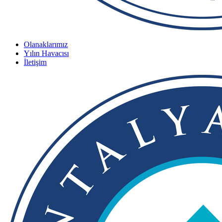
Olanaklarımız
Yılın Havacısı
İletişim