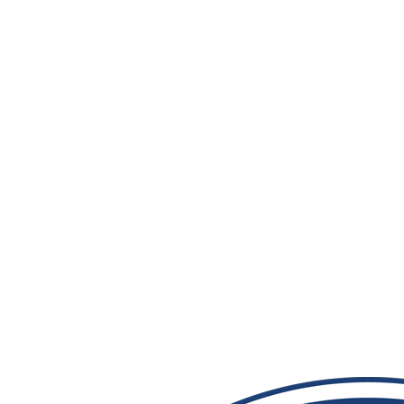
TEORİK BİLGİ
ÖĞRETMENLERİ
UÇUŞ HEKİMLİĞİ &
PSİKOLOJİ
BİLGİ
TEKNOLOJİLERİ
PRAXIS TEST