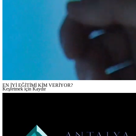
Ücretler ve Burslar
İHA Sorgu Sistemi
SORULAR ve YANITLAR-1
EN İYİ EĞİTİMİ KİM VERİYOR?
Keşfetmek için Kaydır